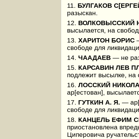
11.
БУЛГАКОВ С[ЕРГЕ
разыскан.
12.
ВОЛКОВЫССКИЙ Н
высылается, на свобод
13.
ХАРИТОН БОРИС
—
свободе для ликвидаци
14.
ЧААДАЕВ
— не ра
15.
КАРСАВИН ЛЕВ П
подлежит высылке, на 
16.
ЛОССКИЙ НИКОЛ
ар[естован], высылаетс
17.
ГУТКИН А. Я.
— ар[
свободе для ликвидаци
18.
КАНЦЕЛЬ ЕФИМ 
приостановлена впредь
Циперовича ручательст