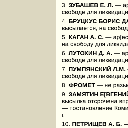
3.
ЗУБАШЕВ Е. Л.
— ар
свободе для ликвидаци
4.
БРУЦКУС БОРИС 
высылается, на свобод
5.
КАГАН А. С.
— ар[ес
на свободу для ликвид
6.
ЛУТОХИН Д. А.
— ар[
свободе для ликвидаци
7.
ПУМПЯНСКИЙ Л.М.
свободе для ликвидации
8.
ФРОМЕТ
— не разы
9.
ЗАМЯТИН Е[ВГЕНИЙ
высылка отсрочена вп
— постановление Комис
г.
10.
ПЕТРИЩЕВ А. Б.
—