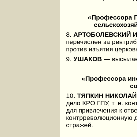
«Профессора П
сельскохозя
8.
АРТОБОЛЕВСКИЙ 
перечислен за ревтриб
против изъятия церков
9.
УШАКОВ
— высылает
«Профессора инс
с
10.
ТЯПКИН НИКОЛАЙ
дело КРО ГПУ, т. е. ко
для привлечения к отв
контрреволюционную д
стражей.