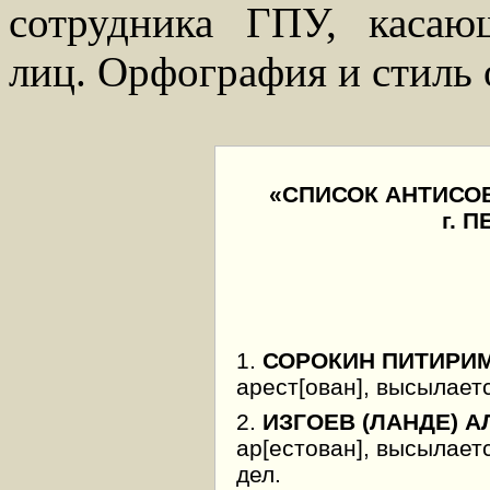
сотрудника ГПУ, касаю
лиц. Орфография и стиль 
«СПИСОК АНТИСО
г. 
1.
СОРОКИН ПИТИРИ
арест[ован], высылаетс
2.
ИЗГОЕВ (ЛАНДЕ) 
ар[естован], высылает
дел.