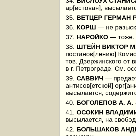
34.
ВИСЛОУХ СТАНИ
ар[естован], высылаетс
35.
ВЕТЦЕР ГЕРМАН 
36.
КОРШ
— не разыск
37.
НАРОЙКО
— тоже.
38.
ШТЕЙН ВИКТОР 
постанов[лению] Комис
тов. Дзержинского от 
в г. Петрограде. См. о
39.
САВВИЧ
— предает
антисов[етской] орг[ан
высылается, содержитс
40.
БОГОЛЕПОВ А. А.
41.
ОСОКИН ВЛАДИМ
высылается, на свобод
42.
БОЛЬШАКОВ АНД