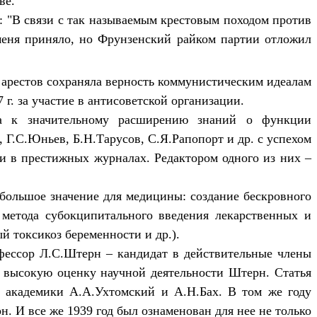
ве.
: "В связи с так называемым крестовым походом против
меня приняло, но Фрунзенский райком партии отложил
 арестов сохраняла верность коммунистическим идеалам
г. за участие в антисоветской организации.
ела к значительному расширению знаний о функции
 Г.С.Юньев, Б.Н.Тарусов, С.Я.Рапопорт и др. с успехом
и в престижных журналах. Редактором одного из них –
 большое значение для медицины: создание бескровного
 метода субокципитального введения лекарственных и
й токсикоз беременности и др.).
офессор Л.С.Штерн – кандидат в действительные члены
а высокую оценку научной деятельности Штерн. Статья
 академики А.А.Ухтомский и А.Н.Бах. В том же году
 И все же 1939 год был ознаменован для нее не только