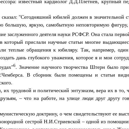
ссора: известный кардиолог Д.Д.Плетнев, крупный пе
 сказал: "Сегодняшний юбилей должен в значительной с
ую большую, яркую, самобытную неповторимую фигуру
ние заслуженного деятеля науки РСФСР. Она стала перв
 в который прислали научные статьи многие выдающие
ли теплые обращения к юбиляру. Так, например, один
воздать дань глубокого уважения, которое я и мои сотр
6
рудах"
. Значение научного творчества Штерн было при
 Р.Чемберса. В сборник были помещены и статьи видн
кого.
их трудовой и политический энтузиазм, вера их в то, ч
узьям, – что на работе, на улице люди друг другу го
унистическую доктрину, о чем свидетельствуют ее выс
двоюродной сестрой Н.И.Стриевской – одной из помощни