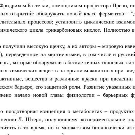
 Фридрихом Баттелли, помощником профессора Прево, ис
ных открытий: обнаружить новый класс ферментов – "
слительных процессов; установить циклические взаим
мического цикла трикарбоновых кислот. Полностью в
 получили высокую щенку, а их авторы – мировую изв
 переведенном на многие языки, в том числе и русски
берга, которые обнаружили в бесклеточных тканевых экс
чных химических веществ на организм животных при введ
 активные, вещества и различные краски при введении 
ском барьере, его защитной роли. Развитие указанных
ожено начало новой главы физиологии – барьерных ф
о плодотворная концепция о метаболитах – продуктах
о мнению Л. Штерн, получившему экспериментальное под
читать в то время, но и множеством биологически ак