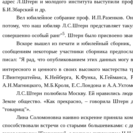
адрес Л.Штерн и молодого института выступили профе
Б.И.Збарский и др.
Вел юбилейное собрание проф. И.П.Разенков. Он
потому, что наш юбиляр Л.С.Штерн представляет так
5
совершенно особый ранг"
. Штерн было присвоено зва
Вскоре вышел из печати и юбилейный сборник,
сообщениям некоторые участники сборника предпосла
писал: "Я рад, что опубликованием этих данных могу 
интересного и ценного в своих высокого мастерства т
Г.Винтерштейна, К.Нейберга, К.Функа, К.Гейманса,
А.Н.Магницкого, М.Б.Кроля, Е.С.Лондона и А.А.Ухтомс
Л.С.Штерн полюбила Москву. Ей нравились люди, 
Земле общество. «Как прекрасно, – говорила Штерн др
"товарищ"».
Лина Соломоновна наивно искренне приняла комм
способствовали встречи со старыми большевиками: с 