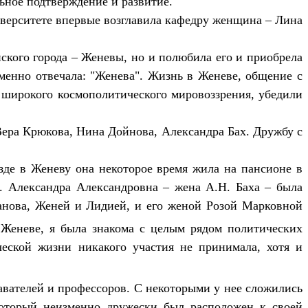
ьное подтверждение и развитие.
ниверситете впервые возглавила кафедру женщина – Лина
кого города – Женевы, но и полюбила его и приобрела
зменно отвечала: "Женева". Жизнь в Женеве, общение с
широкого космополитического мировоззрения, убедили
ера Крюкова, Нина Дойнова, Александра Бах. Дружбу с
де в Женеву она некоторое время жила на пансионе в
а. Александра Александровна – жена А.Н. Баха – была
анова, Женей и Лидией, и его женой Розой Марковной
Женеве, я была знакома с целым рядом политических
ческой жизни никакого участия не принимала, хотя и
вателей и профессоров. С некоторыми у нее сложились
который неизменно дружески был расположен к своей