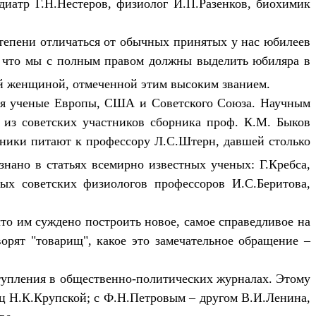
диатр Г.Н.Нестеров, физиолог И.П.Разенков, биохимик
тепени отличаться от обычных принятых у нас юбилеев
, что мы с полным правом должны выделить юбиляра в
ой женщиной, отмеченной этим высоким званием.
ся ученые Европы, США и Советского Союза. Научным
 из советских участников сборника проф. К.М. Быков
удники питают к профессору Л.С.Штерн, давшей столько
знано в статьях всемирно известных ученых: Г.Кребса,
ых советских физиологов профессоров И.С.Беритова,
то им суждено построить новое, самое справедливое на
ворят "товарищ", какое это замечательное обращение –
тупления в общественно-политических журналах. Этому
ц Н.К.Крупской; с Ф.Н.Петровым – другом В.И.Ленина,