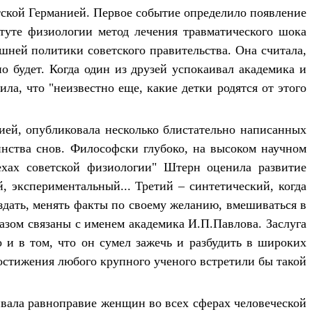
ской Германией. Первое событие определило появление
туте физиологии метод лечения травматического шока
шней политики советского правительства. Она считала,
о будет. Когда один из друзей успокаивал академика и
ла, что "неизвестно еще, какие детки родятся от этого
ей, опубликовала несколько блистательно написанных
инства снов. Философски глубоко, на высоком научном
хах советской физиологии" Штерн оценила развитие
 экспериментальный... Третий – синтетический, когда
оздать, менять факты по своему желанию, вмешиваться в
азом связаны с именем академика И.П.Павлова. Заслуга
 и в том, что он сумел зажечь и разбудить в широких
достижения любого крупного ученого встретили бы такой
ивала равноправие женщин во всех сферах человеческой