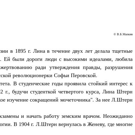
© В.Б.Mалкин
зии в 1895 г. Лина в течение двух лет делала тщетные
й. Ей были дороги люди с высокими идеалами, любила
ожертвованию ради утверждения правды, разрушения
усской революционерки Софьи Перовской.
ета. В студенческие годы проявила стойкий интерес к
2 г., будучи студенткой четвертого курса, Лина Штерн
кое изучение сокращений мочеточника". За нее Л.Штерн
экзамены и начать работу земским врачом. Неожиданно
гии. В 1904 г. Л.Штерн вернулась в Женеву, где многие