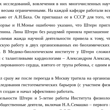
 исследований, вовлечения в них многочисленных нау
и весьма ограниченными. На каждой кафедре работали все
мо от А.Н.Баха. Он приглашал ее в СССР для того, чт
Морзье и Н.Монье ошибочно указано, что Штерн приг
нина. Лина Штерн без раздумий приняла приглашение и
олимая жажда научной деятельности привела к тому, ч
ьскую работу в двух организованных ею биохимических
. В Медико-биологическом институте у Штерн сложил
 талантливыми кардиологами – Александром Александ
золированного сердца, взятого от трупа ребенка, с одни
л сразу же после переезда в Москву тратила на организ
едования гистогематических барьеров (с участием физи
 создан и начал эффективно работать.
ятельности Штерн и 5-летие работы Института физиол
щественные деятели, включая Н.А.Семашко – первого 