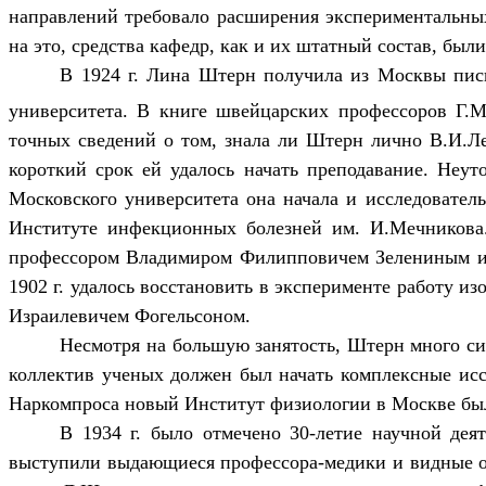
направлений требовало расширения экспериментальных
на это, средства кафедр, как и их штатный состав, был
В 1924 г. Лина Штерн получила из Москвы пись
университета. В книге швейцарских профессоров Г.
точных сведений о том, знала ли Штерн лично В.И.Ле
короткий срок ей удалось начать преподавание. Неут
Московского университета она начала и исследовател
Институте инфекционных болезней им. И.Мечникова
профессором Владимиром Филипповичем Зелениным и с
1902 г. удалось восстановить в эксперименте работу и
Израилевичем Фогельсоном.
Несмотря на большую занятость, Штерн много си
коллектив ученых должен был начать комплексные иссл
Наркомпроса новый Институт физиологии в Москве был
В 1934 г. было отмечено 30-летие научной де
выступили выдающиеся профессора-медики и видные об