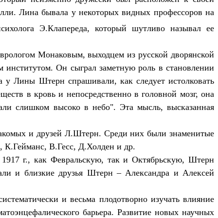
елли. Лина бывала у некоторых видных профессоров на
психолога Э.Клапереда, который шутливо называл ее
врологом Монаковым, выходцем из русской дворянской
м институтом. Он сыграл заметную роль в становлении
да у Лины Штерн спрашивали, как следует истолковать
еств в кровь и непосредственно в головной мозг, она
тали слишком высоко в небо". Эта мысль, высказанная
накомых и друзей Л.Штерн. Среди них были знаменитые
К.Гейманс, В.Гесс, Д.Холден и др.
1917 г., как Февральскую, так и Октябрьскую, Штерн
хали и близкие друзья Штерн – Александра и Алексей
систематически и весьма плодотворно изучать влияние
матоэнцефалического барьера. Развитие новых научных