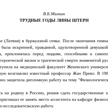
В.Б.Mалкин
ТРУДНЫЕ ГОДЫ ЛИНЫ ШТЕРН
ве (Латвия) в буржуазной семье. После окончания гимна
 была искренней, правдивой, одухотворенной девушко
а, преклонялась перед людьми, способными к самоп
 героической жизни и трагической смерти знаменитой р
тупила на медицинский факультет Женевского университ
рую возглавлял известный профессор Жан Прево. В 190
ешно защитила дипломную работу на тему "Физиологичес
сь на родину в Россию, решив сдать государственные 
глашал ее занять место ассистента на кафедре физиоло
о-исследовательскую работу.