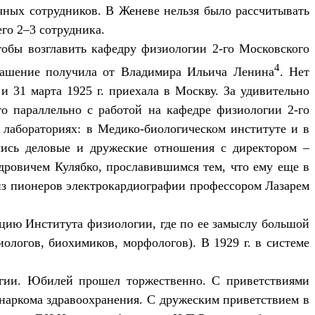
чных сотрудников. В Женеве нельзя было рассчитывать
го 2–3 сотрудника.
обы возглавить кафедру физиологии 2-го Московского
4
лашение получила от Владимира Ильича Ленина
. Нет
 31 марта 1925 г. приехала в Москву. За удивительно
то параллельно с работой на кафедре физиологии 2-го
 лабораториях: в Медико-биологическом институте и в
ись деловые и дружеские отношения с директором –
ровичем Кулябко, прославившимся тем, что ему еще в
м из пионеров электрокардиографии профессором Лазарем
ацию Института физиологии, где по ее замыслу большой
ологов, биохимиков, морфологов). В 1929 г. в системе
огии. Юбилей прошел торжественно. С приветствиями
наркома здравоохранения. С дружеским приветствием в