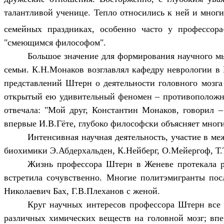
талантливой ученице. Тепло относились к ней и мног
семейных праздниках, особенно часто у профессора
"смеющимся философом".
Большое значение для формирования научного 
семьи. К.Н.Монаков возглавлял кафедру неврологии в
представлений Штерн о деятельности головного мозга
открытый ею удивительный феномен – противоположный
отвечала: "Мой друг, Константин Монаков, говорил –
впервые И.В.Гёте, глубоко философски объясняет многи
Интенсивная научная деятельность, участие в м
биохимики Э.Абдерхальден, К.Нейберг, О.Мейергоф, Т.Т
Жизнь профессора Штерн в Женеве протекала ра
встретила сочувственно. Многие политэмигранты пос
Николаевич Бах, Г.В.Плеханов с женой.
Круг научных интересов профессора Штерн все б
различных химических веществ на головной мозг; впе