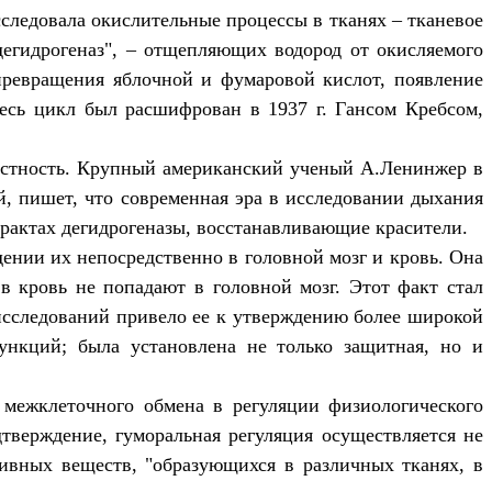
следовала окислительные процессы в тканях – тканевое
дегидрогеназ", – отщепляющих водород от окисляемого
опревращения яблочной и фумаровой кислот, появление
есь цикл был расшифрован в 1937 г. Гансом Кребсом,
естность. Крупный американский ученый А.Ленинжер в
й, пишет, что современная эра в исследовании дыхания
трактах дегидрогеназы, восстанавливающие красители.
ении их непосредственно в головной мозг и кровь. Она
в кровь не попадают в головной мозг. Этот факт стал
 исследований привело ее к утверждению более широкой
ункций; была установлена не только защитная, но и
 межклеточного обмена в регуляции физиологического
тверждение, гуморальная регуляция осуществляется не
тивных веществ, "образующихся в различных тканях, в