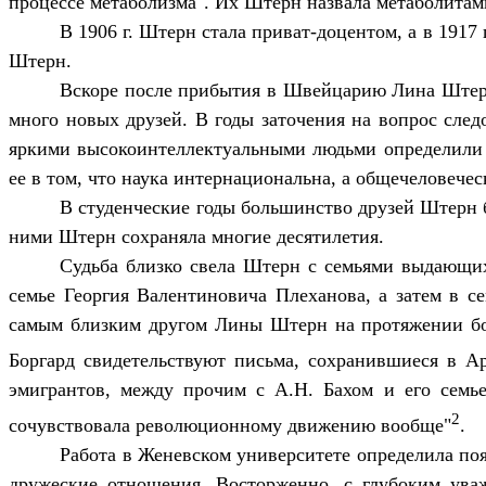
процессе метаболизма". Их Штерн назвала метаболитам
В 1906 г. Штерн стала приват-доцентом, а в 191
Штерн.
Вскоре после прибытия в Швейцарию Лина Штерн 
много новых друзей. В годы заточения на вопрос след
яркими высокоинтеллектуальными людьми определили 
ее в том, что наука интернациональна, а общечеловече
В студенческие годы большинство друзей Штерн 
ними Штерн сохраняла многие десятилетия.
Судьба близко свела Штерн с семьями выдающих
семье Георгия Валентиновича Плеханова, а затем в с
самым близким другом Лины Штерн на протяжении бол
Боргард свидетельствуют письма, сохранившиеся в А
эмигрантов, между прочим с А.Н. Бахом и его семье
2
сочувствовала революционному движению вообще"
.
Работа в Женевском университете определила по
дружеские отношения. Восторженно, с глубоким ува