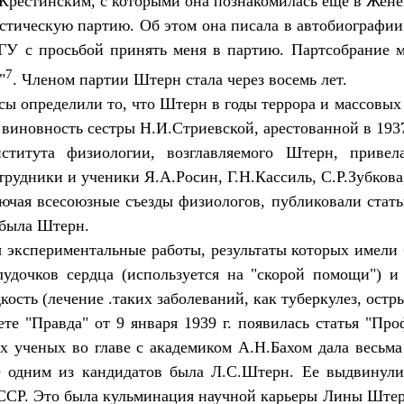
Крестинским, с которыми она познакомилась еще в Жене
стическую партию. Об этом она писала в автобиографии
МГУ с просьбой принять меня в партию. Партсобрание 
7
"
. Членом партии Штерн стала через восемь лет.
ы определили то, что Штерн в годы террора и массовых
виновность сестры Н.И.Стриевской, арестованной в 1937 
нститута физиологии, возглавляемого Штерн, прив
рудники и ученики Я.А.Росин, Г.Н.Кассиль, С.Р.Зубкова,
ючая всесоюзные съезды физиологов, публиковали стать
 была Штерн.
ы экспериментальные работы, результаты которых имели
удочков сердца (используется на "скорой помощи") и
сть (лечение .таких заболеваний, как туберкулез, остры
те "Правда" от 9 января 1939 г. появилась статья "Пр
 ученых во главе с академиком А.Н.Бахом дала весьм
е одним из кандидатов была Л.С.Штерн. Ее выдвинули
Р. Это была кульминация научной карьеры Лины Штерн.