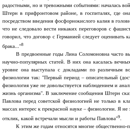
радостными, но и тревожными событиями: началась во
Штерн в прифронтовом районе, в госпиталях, где он
посредством введения фосфорнокислого калия в головн
что не следовало вести никаких переговоров с фашист
говорил, что договор с Германией следует оценивать к
8
брака..."
В предвоенные годы Лина Соломоновна часто вы
научно-популярных статей. В них она касалась вечны
уровне она выступала с докладами по различным в
физиологии так: "Первый период – описательный (дос
физиология уже не довольствуется наблюдением и анали
жизнь организма". В заключение сообщения Штерн сказ
Павлова перед советской физиологией не только в кл
массах интерес к прекрасной науке – физиологии. Я не
9
отклик, какой встречали мысли и работы Павлова"
.
К этим же годам относятся многие общественно-