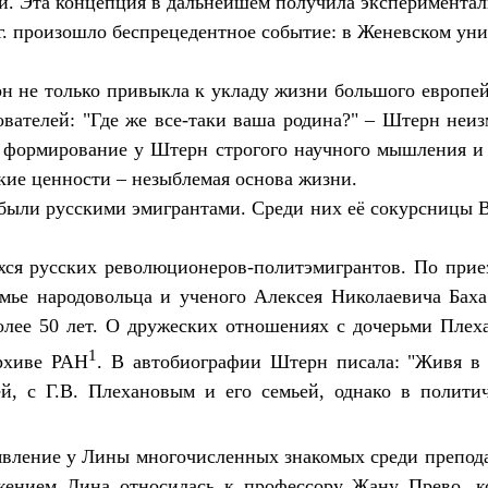
и. Эта концепция в дальнейшем получила экспериментал
7 г. произошло беспрецедентное событие: в Женевском у
не только привыкла к укладу жизни большого европейс
ователей: "Где же все-таки ваша родина?" – Штерн неи
формирование у Штерн строгого научного мышления и 
ские ценности – незыблемая основа жизни.
были русскими эмигрантами. Среди них её сокурсницы В
ся русских революционеров-политэмигрантов. По приез
емье народовольца и ученого Алексея Николаевича Бах
ее 50 лет. О дружеских отношениях с дочерьми Плех
1
рхиве РАН
. В автобиографии Штерн писала: "Живя в 
й, с Г.В. Плехановым и его семьей, однако в полити
явление у Лины многочисленных знакомых среди препода
жением Лина относилась к профессору Жану Прево, 