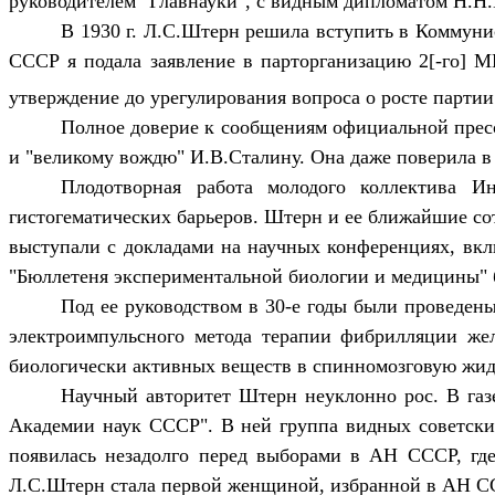
руководителем "Главнауки", с видным дипломатом Н.Н.
В 1930 г. Л.С.Штерн решила вступить в Коммуни
СССР я подала заявление в парторганизацию 2[-го] 
утверждение до урегулирования вопроса о росте партии
Полное доверие к сообщениям официальной пресс
и "великому вождю" И.В.Сталину. Она даже поверила в 
Плодотворная работа молодого коллектива И
гистогематических барьеров. Штерн и ее ближайшие сот
выступали с докладами на научных конференциях, вкл
"Бюллетеня экспериментальной биологии и медицины"
Под ее руководством в 30-е годы были проведен
электроимпульсного метода терапии фибрилляции жел
биологически активных веществ в спинномозговую жидко
Научный авторитет Штерн неуклонно рос. В газе
Академии наук СССР". В ней группа видных советских
появилась незадолго перед выборами в АН СССР, гд
Л.С.Штерн стала первой женщиной, избранной в АН ССС