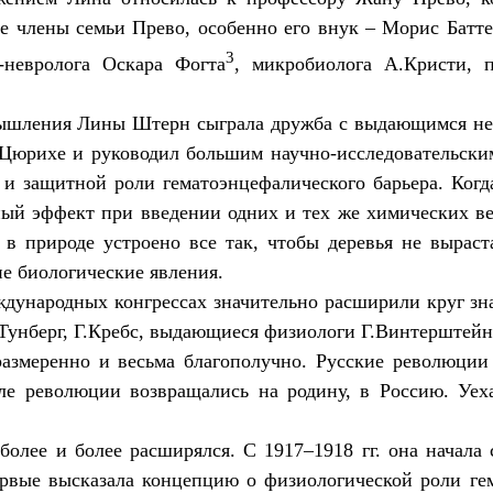
ие члены семьи Прево, особенно его внук – Морис Батт
3
-невролога Оскара Фогта
, микробиолога А.Кристи, 
мышления Лины Штерн сыграла дружба с выдающимся не
 Цюрихе и руководил большим научно-исследовательски
 и защитной роли гематоэнцефалического барьера. Ког
 эффект при введении одних и тех же химических вещ
 в природе устроено все так, чтобы деревья не вырас
е биологические явления.
еждународных конгрессах значительно расширили круг з
унберг, Г.Кребс, выдающиеся физиологи Г.Винтерштейн, 
змеренно и весьма благополучно. Русские революции 
ле революции возвращались на родину, в Россию. Уе
олее и более расширялся. С 1917–1918 гг. она начала 
рвые высказала концепцию о физиологической роли ге