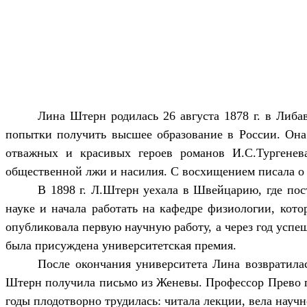
Лина Штерн родилась 26 августа 1878 г. в Либа
попытки получить высшее образование в России. Она
отважных и красивых героев романов И.С.Тургенев
общественной лжи и насилия. С восхищением писала о
В 1898 г. Л.Штерн уехала в Швейцарию, где пос
науке и начала работать на кафедре физиологии, кото
опубликовала первую научную работу, а через год усп
была присуждена университетская премия.
После окончания университета Лина возвратила
Штерн получила письмо из Женевы. Профессор Прево при
годы плодотворно трудилась: читала лекции, вела научн