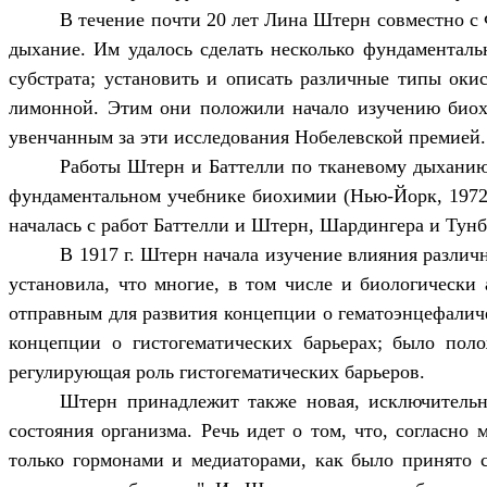
В течение почти 20 лет Лина Штерн совместно с
дыхание. Им удалось сделать несколько фундаменталь
субстрата; установить и описать различные типы оки
лимонной. Этим они положили начало изучению биохи
увенчанным за эти исследования Нобелевской премией.
Работы Штерн и Баттелли по тканевому дыханию
фундаментальном учебнике биохимии (Нью-Йорк, 1972),
началась с работ Баттелли и Штерн, Шардингера и Тун
В 1917 г. Штерн начала изучение влияния разли
установила, что многие, в том числе и биологически
отправным для развития концепции о гематоэнцефаличе
концепции о гистогематических барьерах; было пол
регулирующая роль гистогематических барьеров.
Штерн принадлежит также новая, исключительн
состояния организма. Речь идет о том, что, согласн
только гормонами и медиаторами, как было принято с