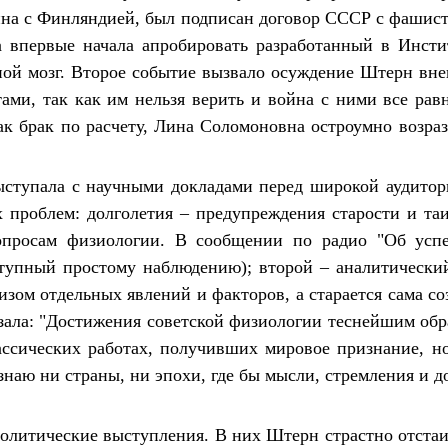
йна с Финляндией, был подписан договор СССР с фашист
а впервые начала апробировать разработанный в Инсти
ой мозг. Второе событие вызвало осуждение Штерн вне
ами, так как им нельзя верить и война с ними все равн
ак брак по расчету, Лина Соломоновна остроумно возрази
ступала с научными докладами перед широкой аудитори
х проблем: долголетия – предупреждения старости и та
опросам физиологии. В сообщении по радио "Об успе
тупный простому наблюдению); второй – аналитический,
зом отдельных явлений и факторов, а старается сама с
ала: "Достижения советской физиологии теснейшим обр
ассических работах, получивших мировое признание, но
 знаю ни страны, ни эпохи, где бы мысли, стремления и 
политические выступления. В них Штерн страстно отста