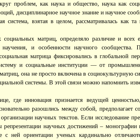
 круг проблем, как наука и общество, наука как со
юций, дисциплинарное научное знание и научное сооб
я система, взятая в целом, рассматривалась как т
 социальных матриц, определяло различие и всех е
научения, и особенности научного сообщества. П
 социальная матрица фиксировались в глобальной п
систему и социальные институции — от промышленн
 матриц, она не просто включена в социокультурную с
альной системы. В этой связи можно напомнить извес
це, где инновация признается ведущей ценностью, 
основательно разошлись между собой, предполагает с
рганизации научных текстов. Если исследование пре
ы репрезентации научных достижений – монографии 
ые с ней ориентации ученых кардинально отличаю