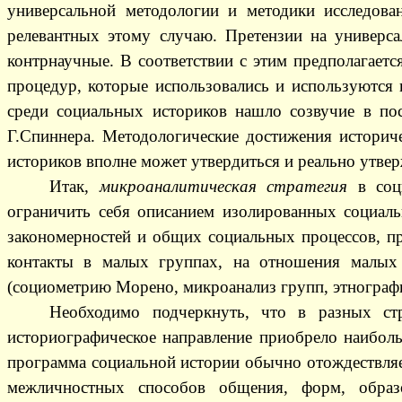
универсальной методологии и методики исследова
релевантных этому случаю. Претензии на универс
контрнаучные. В соответствии с этим предполагаетс
процедур, которые использовались и используются 
среди социальных историков нашло созвучие в пос
Г.Спиннера. Методологические достижения историч
историков вполне может утвердиться и реально утвер
Итак,
микроаналитическая стратегия
в соц
ограничить себя описанием изолированных социальн
закономерностей и общих социальных процессов, пр
контакты в малых группах, на отношения малых 
(социометрию Морено, микроанализ групп, этнографи
Необходимо подчеркнуть, что в разных ст
историографическое направление приобрело наиболь
программа социальной истории обычно отождествляет
межличностных способов общения, форм, образ