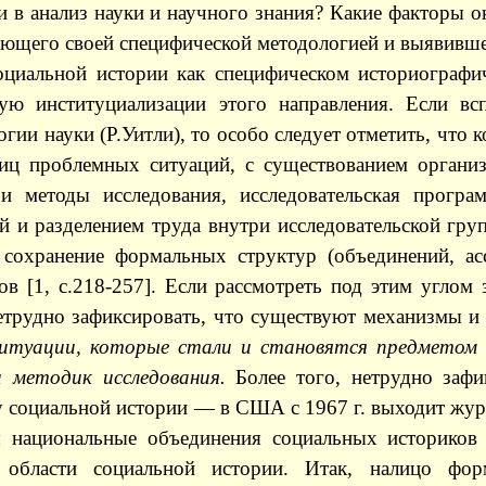
и в анализ науки и научного знания? Какие факторы 
ающего своей специфической методологией и выявивше
циальной истории как специфическом историографич
ую институциализации этого направления. Если вс
гии науки (Р.Уитли), то особо следует отметить, что 
ниц проблемных ситуаций, с существованием орган
и методы исследования, исследовательская програм
й и разделением труда внутри исследовательской гру
 сохранение формальных структур (объединений, ас
ов [1,
c
.218-257]. Если рассмотреть под этим углом
етрудно зафиксировать, что существуют механизмы и
итуации, которые стали и становятся предметом и
 методик исследования.
Более того, нетрудно зафи
у социальной истории — в США с 1967 г. выходит жу
ы национальные объединения социальных историков
 области социальной истории. Итак, налицо фо