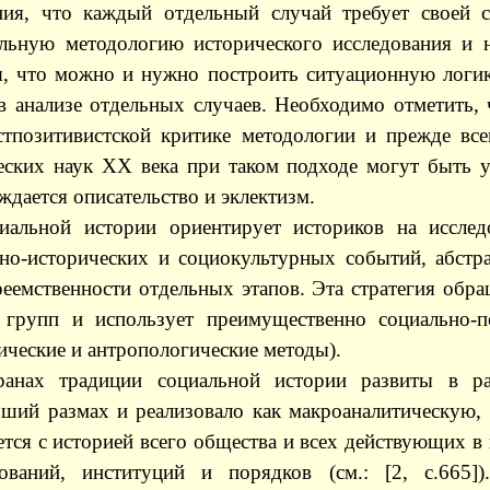
ния, что каждый отдельный случай требует своей с
альную методологию исторического исследования и 
я, что можно и нужно построить ситуационную логик
в анализе отдельных случаев. Необходимо отметить,
тпозитивистской критике методологии и прежде вс
еских наук ХХ века при таком подходе могут быть у
ждается описательство и эклектизм.
иальной истории ориентирует историков на исслед
о-исторических и социокультурных событий, абстра
еемственности отдельных этапов. Эта стратегия об
групп и использует преимущественно социально-п
ческие и антропологические методы).
ранах традиции социальной истории развиты в ра
ший размах и реализовало как макроаналитическую, 
ся с историей всего общества и всех действующих в
ований, институций и порядков (
c
м.: [2,
c
.665]