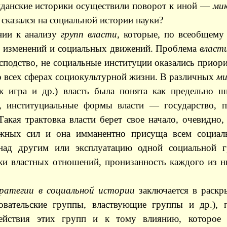
ажданские историки осуществили поворот к иной —
мик
 сказался на социальной истории науки?
нии к анализу
групп власти,
которые, по всеобщему
х изменений и социальных движений. Проблема
власт
осподство, не социальные институции оказались приор
о всех сферах социокультурной жизни. В различных
ми
ак игра и др.) власть была понята как предельно
, институциальные формы власти — государство, п
акая трактовка власти берет свое начало, очевидно,
ижных сил и она имманентно присуща всем социа
 над другим или эксплуатацию одной социальной 
ки властных отношений, пронизанность каждого из ни
ратегии в социальной истории
заключается в раскр
довательские группы, властвующие группы и др.),
ействия этих групп и к тому влиянию, которое