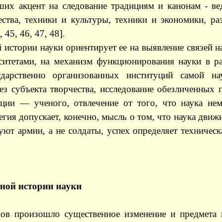
ших акцент на следование традициям и канонам - в
тва, техники и культуры, техники и экономики, ра
45, 46, 47, 48].
ой истории науки ориентирует ее на выявление связе
рситетами, на механизм функционирования науки в 
осударственно организованных институций самой 
ез субъекта творчества, исследование обезличенных 
ции — ученого, отвлечение от того, что наука не
егия допускает, конечно, мысль о том, что наука дви
уют армии, а не солдаты, успех определяет техничес
ьной истории науки
ов произошло существенное изменение и предмета 