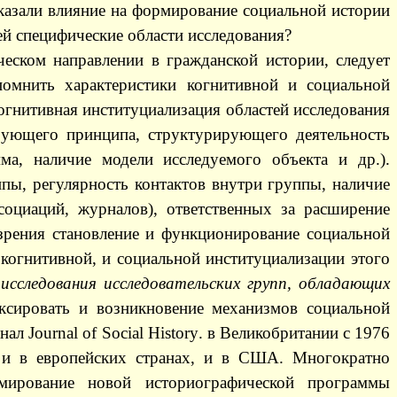
оказали влияние на формирование социальной истории
й специфические области исследования?
еском направлении в гражданской истории, следует
помнить характеристики когнитивной и социальной
когнитивная институциализация областей исследования
изующего принципа, структурирующего деятельность
ма, наличие модели исследуемого объекта и др.).
ппы, регулярность контактов внутри группы, наличие
социаций, журналов), ответственных за расширение
 зрения становление и функционирование социальной
 когнитивной, и социальной институциализации этого
сследования исследовательских групп, обладающих
ксировать и возникновение механизмов социальной
рнал
Journal
of
Social
History
. в Великобритании с 1976
 и в европейских странах, и в США. Многократно
рмирование новой историографической программы