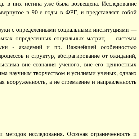
едь в них истина уже была возвещена. Исследование
звернутое в 90-е годы в ФРГ, и представляет собой
й науки с определенными социальными институциями —
рамках определенных социальных матриц — системы
науки - академий и пр. Важнейшей особенностью
процессов и структур, абстрагирование от ожиданий,
мыслима вне сознания ученого, вне его ценностных
жима научным творчеством и усилиями ученых, однако
кая вооруженность, а не стремление и направленность
и методов исследования. Осознав ограниченность и